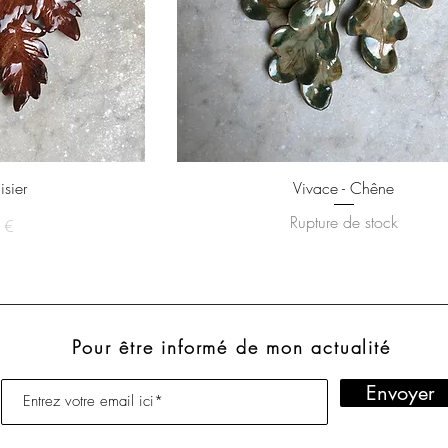
isier
Vivace - Chêne
Rupture de stock
x
 €
Pour être informé de mon actualité
Envoyer