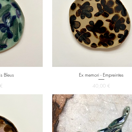
is Bleus
Ex memori - Empreintes
x
Prix
 €
40,00 €