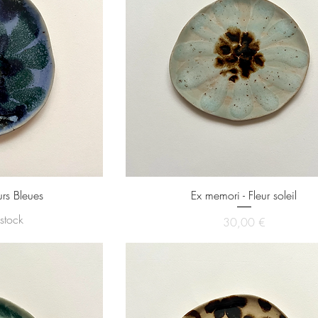
urs Bleues
Ex memori - Fleur soleil
stock
Prix
30,00 €