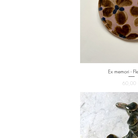
Ex memori - Fl
Pri
60,00