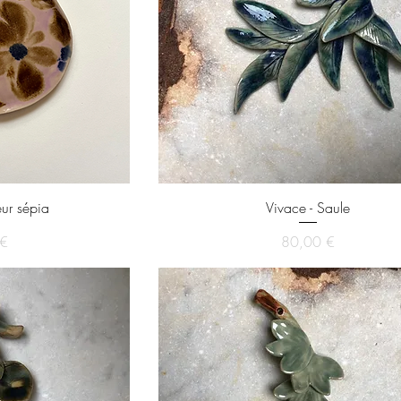
eur sépia
Vivace - Saule
x
Prix
 €
80,00 €