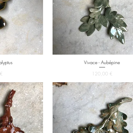
alyptus
Vivace - Aubépine
x
Prix
 €
120,00 €