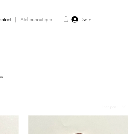
Se connecter
ontact
Atelier-boutique
es
Trier par :