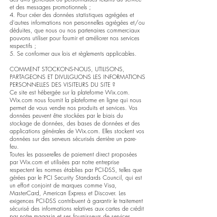
et des messages promotionnels ;
4. Pour créer des données statistiques agrégées et
d'autres informations non personnelles agrégées et/ou
déduites, que nous ou nos partenaires commerciaux
pouvons utiliser pour fournir et améliorer nos services
respectifs ;
5. Se conformer aux lois et règlements applicables.
COMMENT STOCKONS-NOUS, UTILISONS,
PARTAGEONS ET DIVULGUONS LES INFORMATIONS
PERSONNELLES DES VISITEURS DU SITE ?
Ce site est hébergée sur la plateforme Wix.com.
Wix.com nous fournit la plateforme en ligne qui nous
permet de vous vendre nos produits et services. Vos
données peuvent être stockées par le biais du
stockage de données, des bases de données et des
applications générales de Wix.com. Elles stockent vos
données sur des serveurs sécurisés derrière un pare-
feu.
Toutes les passerelles de paiement direct proposées
par Wix.com et utilisées par notre entreprise
respectent les normes établies par PCI-DSS, telles que
gérées par le PCI Security Standards Council, qui est
un effort conjoint de marques comme Visa,
MasterCard, American Express et Discover. Les
exigences PCI-DSS contribuent à garantir le traitement
sécurisé des informations relatives aux cartes de crédit
par notre magasin et ses fournisseurs de services.