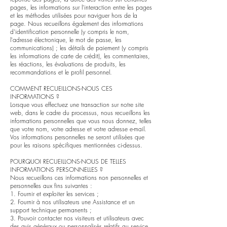
pages, les informations sur l'interaction entre les pages
et les méthodes utilisées pour naviguer hors de la
page. Nous recueillons également des informations
d'identification personnelle (y compris le nom,
l'adresse électronique, le mot de passe, les
communications) ; les détails de paiement (y compris
les informations de carte de crédit), les commentaires,
les réactions, les évaluations de produits, les
recommandations et le profil personnel.
COMMENT RECUEILLONS-NOUS CES
INFORMATIONS ?
Lorsque vous effectuez une transaction sur notre site
web, dans le cadre du processus, nous recueillons les
informations personnelles que vous nous donnez, telles
que votre nom, votre adresse et votre adresse e-mail.
Vos informations personnelles ne seront utilisées que
pour les raisons spécifiques mentionnées ci-dessus.
POURQUOI RECUEILLONS-NOUS DE TELLES
INFORMATIONS PERSONNELLES ?
Nous recueillons ces informations non personnelles et
personnelles aux fins suivantes :
1. Fournir et exploiter les services ;
2. Fournir à nos utilisateurs une Assistance et un
support technique permanents ;
3. Pouvoir contacter nos visiteurs et utilisateurs avec
des avis généraux ou personnalisés relatifs au service