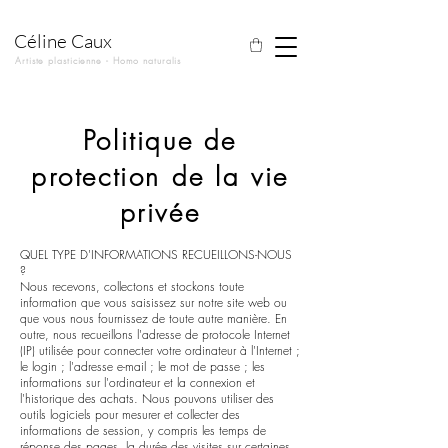
Céline Caux
Artiste plasticienne - Homo naturalis
Politique de
protection de la vie
privée
QUEL TYPE D'INFORMATIONS RECUEILLONS-NOUS
?
Nous recevons, collectons et stockons toute
information que vous saisissez sur notre site web ou
que vous nous fournissez de toute autre manière. En
outre, nous recueillons l'adresse de protocole Internet
(IP) utilisée pour connecter votre ordinateur à l'Internet ;
le login ; l'adresse e-mail ; le mot de passe ; les
informations sur l'ordinateur et la connexion et
l'historique des achats. Nous pouvons utiliser des
outils logiciels pour mesurer et collecter des
informations de session, y compris les temps de
réponse des pages, la durée des visites sur certaines