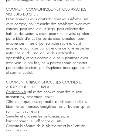
COMMENT COMMUNIQUONS-NOUS AVEC LES
VISITEURS DU SITE ?
Nous pouvons vous contacter pour vous informer sur
votre compte, pour résoudre des problèmes avec votre
compte, pour résoudre un litige, pour collecter des
frais ou des sommes dues, pour sonder votre opinion
par le biais d'enquêtes ou de questionnaires, pour
envoyer des mises à jour sur notre société, ou si
nécessaire pour vous contacter afin de faire respecter
notre contrat d'utilisation, les lois nationales
applicables, et tout accord que nous pourrions avoir
avec vous. À ces fins, nous pouvons vous contacter
par courrier électronique, téléphone, messages textuels
et courrier postal.
COMMENT UTILISONS-NOUS LES COOKIES ET
AUTRES OUTILS DE SUIVI ?
Célinecaux.fr
utilise des cookies pour des raisons
importantes, notamment pour :
Offrir une expérience optimale aux visiteurs et clients.
Identifier les membres enregistrés (les utilisateurs qui se
sont inscrits sur le site).
Surveiller et analyser les performances, le
fonctionnement et l'efficacité du site.
Garantir la sécurité de la plateforme et la sûreté de
son utilisation.