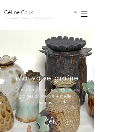
Céline Caux
Artiste plasticienne - Homo naturalis
Mauvaise graine
D'un avenir incertain, ces jeunes
graines donneront le meilleur,
ou pas...